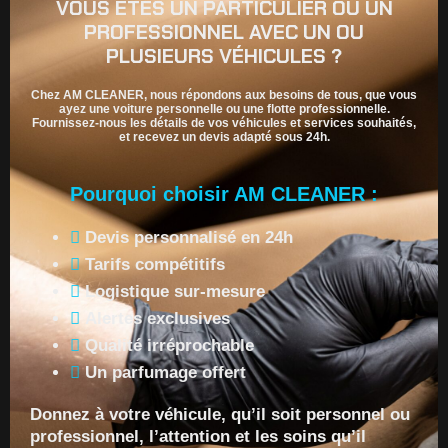
VOUS ÊTES UN PARTICULIER OU UN
PROFESSIONNEL AVEC UN OU
PLUSIEURS VÉHICULES ?
Chez AM CLEANER, nous répondons aux besoins de tous, que vous
ayez une voiture personnelle ou une flotte professionnelle.
Fournissez-nous les détails de vos véhicules et services souhaités,
et recevez un devis adapté sous 24h.
Pourquoi choisir AM CLEANER :
Devis personnalisé en 24h
Tarifs compétitifs
Logistique sur-mesure
Alertes exclusives
Qualité irréprochable
Un parfumage offert
Donnez à votre véhicule, qu’il soit personnel ou
professionnel, l’attention et les soins qu’il