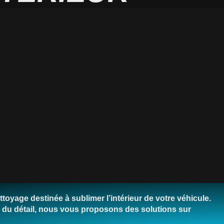
oyage destinée à sublimer l’intérieur de votre véhicule.
 du détail, nous vous proposons des solutions sur